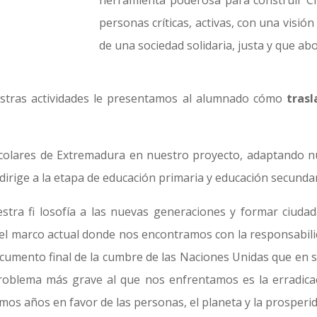
herramienta poderosa para construir Ci
personas críticas, activas, con una visió
de una sociedad solidaria, justa y que a
estras actividades le presentamos al alumnado cómo
trasl
colares de Extremadura en nuestro proyecto, adaptando nue
dirige a la etapa de educación primaria y educación secundar
estra fi losofía a las nuevas generaciones y formar ciud
n el marco actual donde nos encontramos con la responsabili
documento final de la cumbre de las Naciones Unidas que en
blema más grave al que nos enfrentamos es la erradicaci
imos años en favor de las personas, el planeta y la prosperi