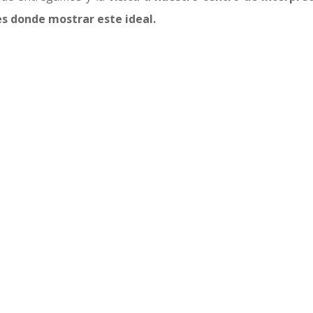
es donde mostrar este ideal.
o
Si estás interesado en vivir c
contamos los pasos que darem
periencia?
Oleosetin queremos que encue
acompañado en cada paso.