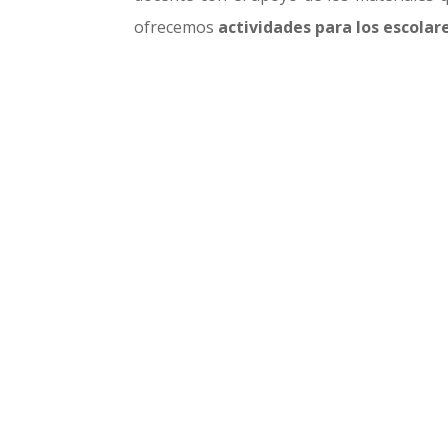
ofrecemos
actividades para los escolar
Paso a pas
¿Quieres vivir la ex