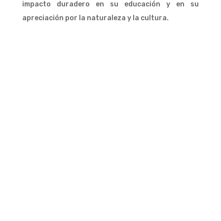
impacto duradero en su educación y en su
apreciación por la naturaleza y la cultura.
APRENDE CON GÜEÑO
Ver más >
CONOCE LOS OBJETIVOS ODS
Ver más >
¿QUIÉN NOS VISITA?